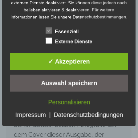
externen Dienste deaktiviert. Sie können diese jedoch nach
belieben aktivieren & deaktivieren. Für weitere
Informationen lesen Sie unsere Datenschutzbestimmungen.
Essenziell
Externe Dienste
FGBMFI – VOICE 1961
FGBMFI
,
WMB
Von
Christian Bornholdt
14.05.2026
✓ Akzeptieren
In biblischen Tagen gab es Männer
Gottes, die Propheten und Seher
Auswahl speichern
waren. Aber in all den heiligen
Aufzeichnungen davon, hatte keiner
Personalisieren
einen größeren Dienst als den von
William Branham. Ein Prophet und
Impressum
|
Datenschutzbedingungen
Seher Gottes, dessen Fotografie auf
dem Cover dieser Ausgabe, der